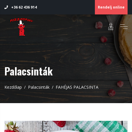
Rendelj online
+36 62 436 914
Palacsinták
Kezdőlap
Palacsinták
FAHÉJAS PALACSINTA