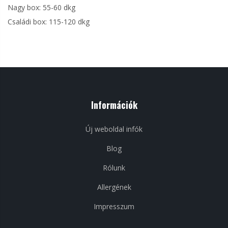
Nagy box: 55-60 dkg
Családi box: 115-120 dkg
Információk
Új weboldal infók
Blog
Rólunk
Allergének
Impresszum