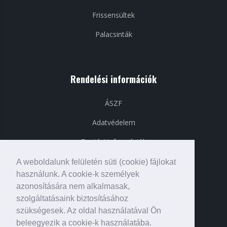
Frissensültek
Palacsinták
Rendelési információk
ÁSZF
Adatvédelem
Fizetési információk
Szállítási információk
A weboldalunk felületén süti (cookie) fájlokat
használunk. A cookie-k személyek
azonosítására nem alkalmasak,
szolgáltatásaink biztosításához
Közösségi média
szükségesek. Az oldal használatával Ön
beleegyezik a cookie-k használatába.