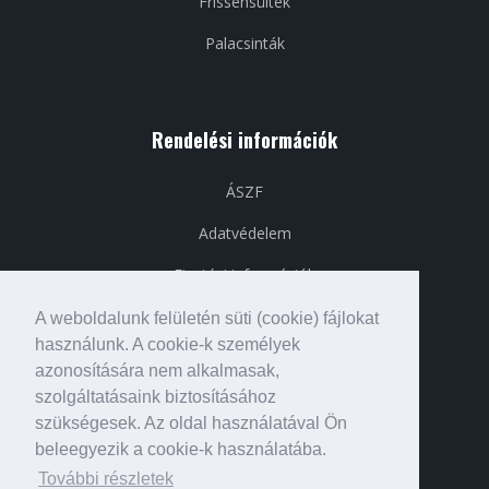
Frissensültek
Palacsinták
Rendelési információk
ÁSZF
Adatvédelem
Fizetési információk
Szállítási információk
A weboldalunk felületén süti (cookie) fájlokat
használunk. A cookie-k személyek
azonosítására nem alkalmasak,
szolgáltatásaink biztosításához
Közösségi média
szükségesek. Az oldal használatával Ön
beleegyezik a cookie-k használatába.
További részletek