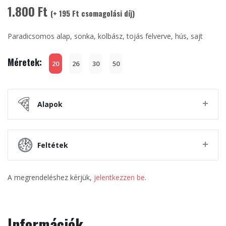
1.800 Ft
(+ 195 Ft csomagolási díj)
Paradicsomos alap, sonka, kolbász, tojás felverve, hús, sajt
Méretek:
20
26
30
50
Alapok
Feltétek
A megrendeléshez kérjük,
jelentkezzen be
.
Információk