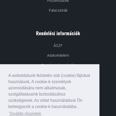
Frissensültek
Palacsinták
Rendelési információk
ÁSZF
Adatvédelem
Fizetési információk
Szállítási információk
A weboldalunk felületén süti (cookie) fájlokat
használunk. A cookie-k személyek
azonosítására nem alkalmasak,
szolgáltatásaink biztosításához
Közösségi média
szükségesek. Az oldal használatával Ön
beleegyezik a cookie-k használatába.
További részletek