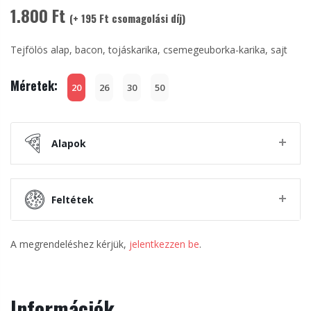
1.800 Ft
(+ 195 Ft csomagolási díj)
Tejfölös alap, bacon, tojáskarika, csemegeuborka-karika, sajt
Méretek:
20
26
30
50
Alapok
Feltétek
A megrendeléshez kérjük,
jelentkezzen be
.
Információk