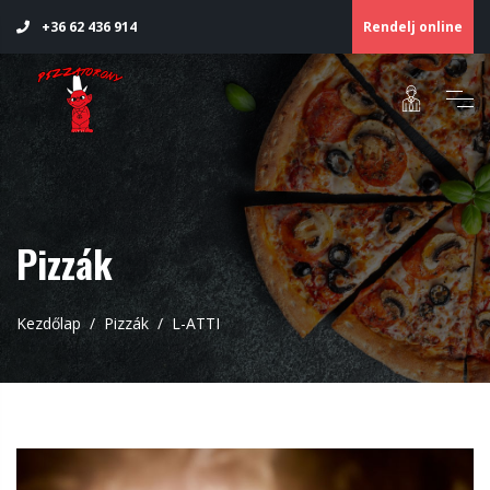
Rendelj online
+36 62 436 914
Pizzák
Kezdőlap
Pizzák
L-ATTI