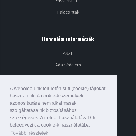
Frissensültek
Palacsinták
Rendelési információk
ÁSZF
Adatvédelem
Fizetési információk
Szállítási információk
A weboldalunk felületén süti (cookie) fájlokat
használunk. A cookie-k személyek
azonosítására nem alkalmasak,
szolgáltatásaink biztosításához
Közösségi média
szükségesek. Az oldal használatával Ön
beleegyezik a cookie-k használatába.
További részletek