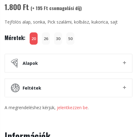
1.800 Ft
(+ 195 Ft csomagolási díj)
Tejfölös alap, sonka, Pick szalámi, kolbász, kukorica, sajt
Méretek:
20
26
30
50
Alapok
Feltétek
A megrendeléshez kérjük,
jelentkezzen be
.
Információk