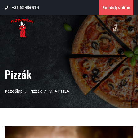
Rendelj online
+36 62 436 914
Pizzák
Kezdőlap
Pizzák
M. ATTILA