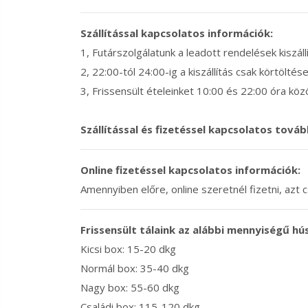
Szállítással kapcsolatos információk:
1, Futárszolgálatunk a leadott rendelések kiszál
2, 22:00-tól 24:00-ig a kiszállítás csak körtöltése
3, Frissensült ételeinket 10:00 és 22:00 óra közö
Szállítással és fizetéssel kapcsolatos továb
Online fizetéssel kapcsolatos információk:
Amennyiben előre, online szeretnél fizetni, azt
Frissensült tálaink az alábbi mennyiségű hú
Kicsi box: 15-20 dkg
Normál box: 35-40 dkg
Nagy box: 55-60 dkg
Családi box: 115-120 dkg