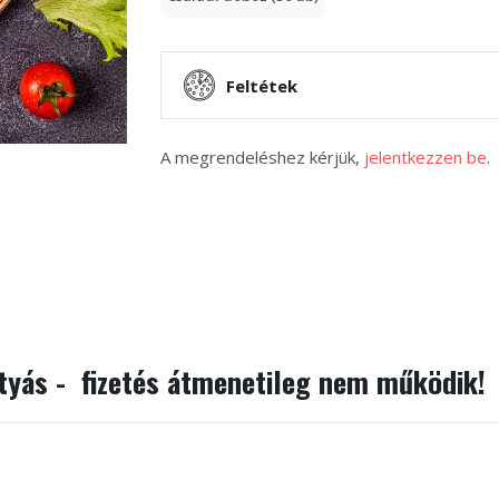
Feltétek
A megrendeléshez kérjük,
jelentkezzen be
.
rtyás - fizetés átmenetileg nem működik!