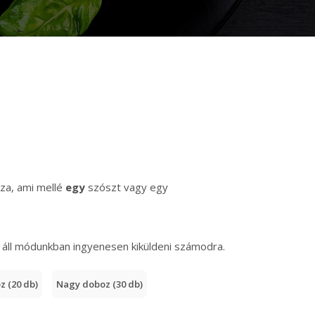
zza, ami mellé
egy
szószt vagy egy
t áll módunkban ingyenesen kiküldeni számodra.
 (20 db)
Nagy doboz (30 db)