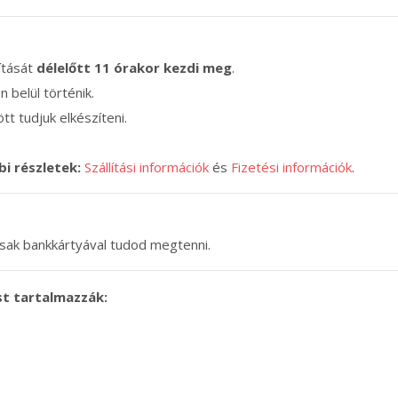
lítását
délelőtt 11 órakor kezdi meg
.
n belül történik.
tt tudjuk elkészíteni.
bi részletek:
Szállítási információk
és
Fizetési információk
.
 csak bankkártyával tudod megtenni.
st tartalmazzák: