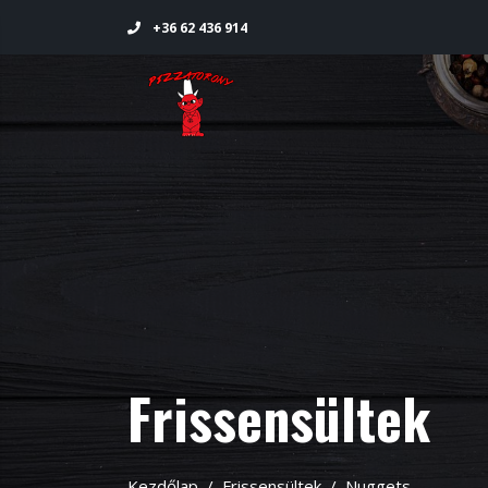
+36 62 436 914
Frissensültek
Kezdőlap
Frissensültek
Nuggets