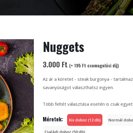
Nuggets
3.000 Ft
(+ 195 Ft csomagolási díj)
Az ár a köretet - steak burgonya - tartalma
savanyúságot választhatsz ingyen.
Több feltét választása esetén is csak egye
Méretek:
Kis doboz (12 db)
Normál doboz
Családi doboz (50 db)