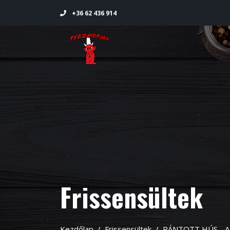
+36 62 436 914
Frissensültek
Kezdőlap
Frissensültek
RÁNTOTT HÚS - 