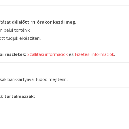
lítását
délelőtt 11 órakor kezdi meg
.
n belül történik.
tt tudjuk elkészíteni.
bi részletek:
Szállítási információk
és
Fizetési információk
.
 csak bankkártyával tudod megtenni.
st tartalmazzák: