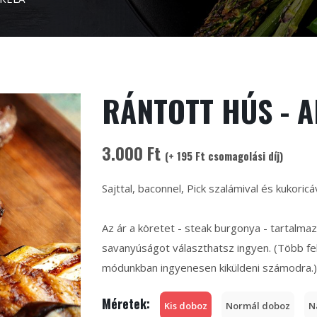
RÁNTOTT HÚS - A
3.000 Ft
(+ 195 Ft csomagolási díj)
Sajttal, baconnel, Pick szalámival és kukoricá
Az ár a köretet - steak burgonya - tartalma
savanyúságot választhatsz ingyen. (Több fel
módunkban ingyenesen kiküldeni számodra.)
Méretek:
Kis doboz
Normál doboz
N