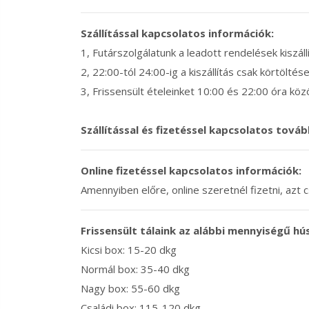
Szállítással kapcsolatos információk:
1, Futárszolgálatunk a leadott rendelések kiszál
2, 22:00-tól 24:00-ig a kiszállítás csak körtöltése
3, Frissensült ételeinket 10:00 és 22:00 óra közö
Szállítással és fizetéssel kapcsolatos továb
Online fizetéssel kapcsolatos információk:
Amennyiben előre, online szeretnél fizetni, azt
Frissensült tálaink az alábbi mennyiségű hú
Kicsi box: 15-20 dkg
Normál box: 35-40 dkg
Nagy box: 55-60 dkg
Családi box: 115-120 dkg