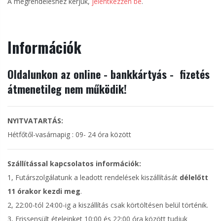
A megrendeléshez kérjük,
jelentkezzen be
.
Információk
Oldalunkon az online - bankkártyás - fizetés
átmenetileg nem működik!
NYITVATARTÁS:
Hétfőtől-vasárnapig : 09- 24 óra között
Szállítással kapcsolatos információk:
1, Futárszolgálatunk a leadott rendelések kiszállítását
délelőtt
11 órakor kezdi meg
.
2, 22:00-tól 24:00-ig a kiszállítás csak körtöltésen belül történik.
3, Frissensült ételeinket 10:00 és 22:00 óra között tudjuk