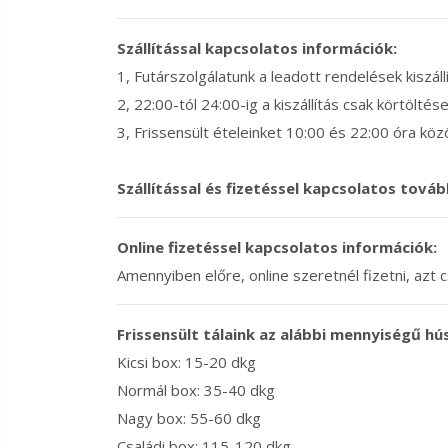
Szállítással kapcsolatos információk:
1, Futárszolgálatunk a leadott rendelések kiszál
2, 22:00-tól 24:00-ig a kiszállítás csak körtöltése
3, Frissensült ételeinket 10:00 és 22:00 óra közö
Szállítással és fizetéssel kapcsolatos továb
Online fizetéssel kapcsolatos információk:
Amennyiben előre, online szeretnél fizetni, azt
Frissensült tálaink az alábbi mennyiségű hú
Kicsi box: 15-20 dkg
Normál box: 35-40 dkg
Nagy box: 55-60 dkg
Családi box: 115-120 dkg