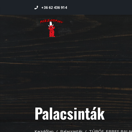
+36 62 436 914
Palacsinták
Kezdőlap
Palacsinták
TÚRÓS-EPRES PALA