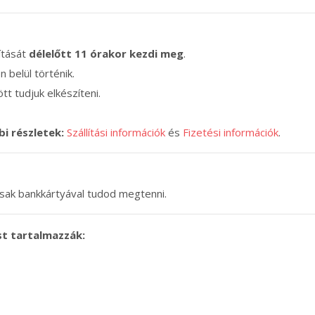
lítását
délelőtt 11 órakor kezdi meg
.
n belül történik.
tt tudjuk elkészíteni.
bi részletek:
Szállítási információk
és
Fizetési információk
.
 csak bankkártyával tudod megtenni.
st tartalmazzák: