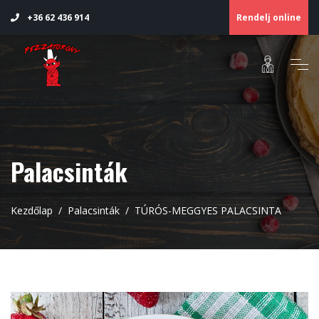
Rendelj online
+36 62 436 914
Palacsinták
Kezdőlap
Palacsinták
TÚRÓS-MEGGYES PALACSINTA