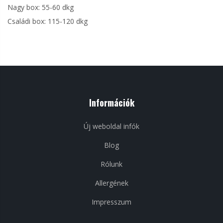
Nagy box: 55-60 dkg
Családi box: 115-120 dkg
Információk
Új weboldal infók
Blog
Rólunk
Allergének
Impresszum