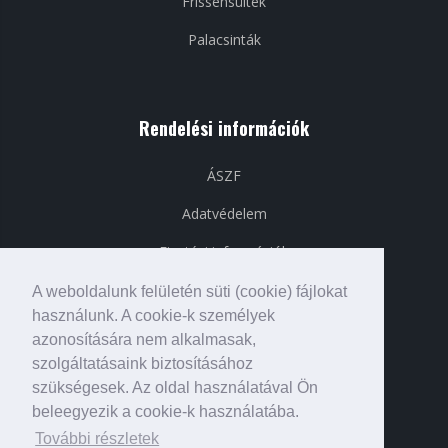
Frissensültek
Palacsinták
Rendelési információk
ÁSZF
Adatvédelem
Fizetési információk
Szállítási információk
A weboldalunk felületén süti (cookie) fájlokat
használunk. A cookie-k személyek
azonosítására nem alkalmasak,
szolgáltatásaink biztosításához
Közösségi média
szükségesek. Az oldal használatával Ön
beleegyezik a cookie-k használatába.
További részletek