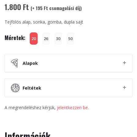
1.800 Ft
(+ 195 Ft csomagolási díj)
Tejfölös alap, sonka, gomba, dupla sajt
Méretek:
20
26
30
50
Alapok
Feltétek
A megrendeléshez kérjük,
jelentkezzen be
.
Információk