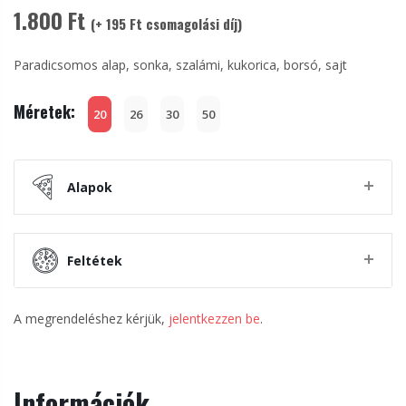
1.800 Ft
(+ 195 Ft csomagolási díj)
Paradicsomos alap, sonka, szalámi, kukorica, borsó, sajt
Méretek:
20
26
30
50
Alapok
Feltétek
A megrendeléshez kérjük,
jelentkezzen be
.
Információk