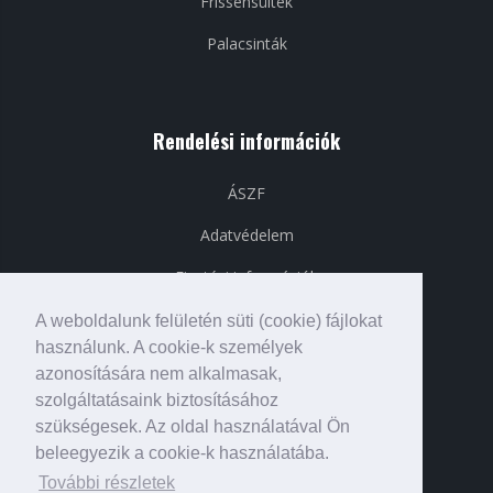
Frissensültek
Palacsinták
Rendelési információk
ÁSZF
Adatvédelem
Fizetési információk
Szállítási információk
A weboldalunk felületén süti (cookie) fájlokat
használunk. A cookie-k személyek
azonosítására nem alkalmasak,
szolgáltatásaink biztosításához
Közösségi média
szükségesek. Az oldal használatával Ön
beleegyezik a cookie-k használatába.
További részletek