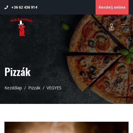
Rendelj online
+36 62 436 914
Pizzák
Kezdőlap
Pizzák
VEGYES