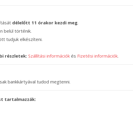
lítását
délelőtt 11 órakor kezdi meg
.
n belül történik.
tt tudjuk elkészíteni.
bi részletek:
Szállítási információk
és
Fizetési információk
.
 csak bankkártyával tudod megtenni.
st tartalmazzák: