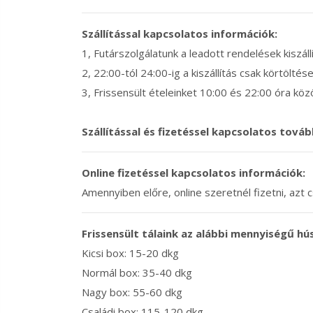
Szállítással kapcsolatos információk:
1, Futárszolgálatunk a leadott rendelések kiszál
2, 22:00-tól 24:00-ig a kiszállítás csak körtöltése
3, Frissensült ételeinket 10:00 és 22:00 óra közö
Szállítással és fizetéssel kapcsolatos továb
Online fizetéssel kapcsolatos információk:
Amennyiben előre, online szeretnél fizetni, azt
Frissensült tálaink az alábbi mennyiségű hú
Kicsi box: 15-20 dkg
Normál box: 35-40 dkg
Nagy box: 55-60 dkg
Családi box: 115-120 dkg