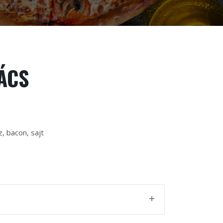
ÁCS
z, bacon, sajt