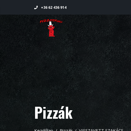
+36 62 436 914
Pizzák
Kezdőlap
Pizzák
VISSZAVETT SZAKÁCS