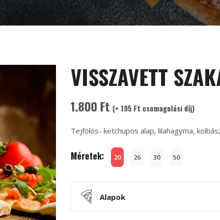
VISSZAVETT SZAK
1.800 Ft
(+ 195 Ft csomagolási díj)
Tejfölös- ketchupos alap, lilahagyma, kolbás
Méretek:
20
26
30
50
Alapok