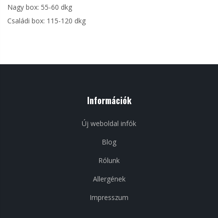
Nagy box: 55-60 dkg
Családi box: 115-120 dkg
Információk
Új weboldal infók
Blog
Rólunk
Allergének
Impresszum