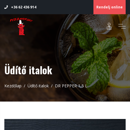
Rendelj online
+36 62 436 914
Üdítő italok
Kezdőlap
Üdítő italok
DR PEPPER 1,5 L