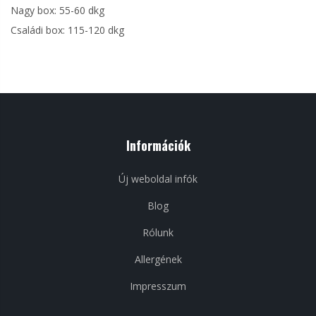
Nagy box: 55-60 dkg
Családi box: 115-120 dkg
Információk
Új weboldal infók
Blog
Rólunk
Allergének
Impresszum