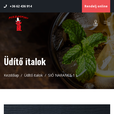
Rendelj online
+36 62 436 914
Üdítő italok
Kezdőlap
Üdítő italok
SIÓ NARANCS 1 L