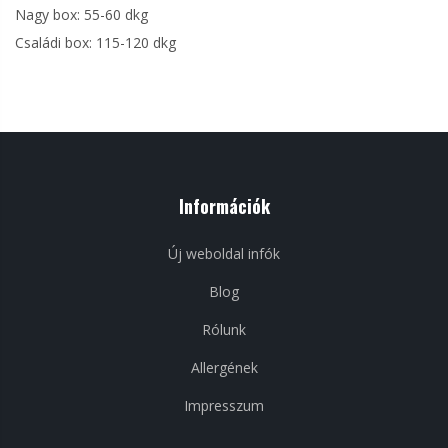
Nagy box: 55-60 dkg
Családi box: 115-120 dkg
Információk
Új weboldal infók
Blog
Rólunk
Allergének
Impresszum