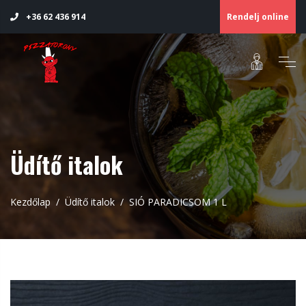
Rendelj online
+36 62 436 914
Üdítő italok
Kezdőlap
Üdítő italok
SIÓ PARADICSOM 1 L