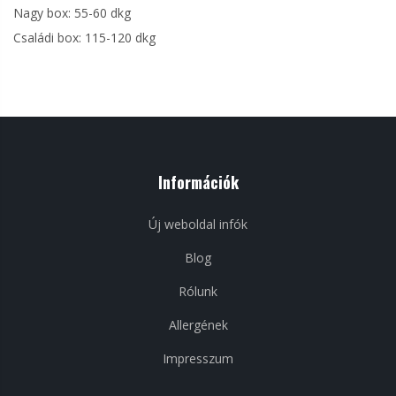
Nagy box: 55-60 dkg
Családi box: 115-120 dkg
Információk
Új weboldal infók
Blog
Rólunk
Allergének
Impresszum